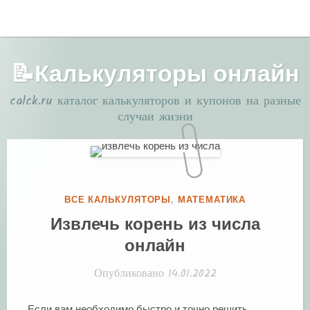
Перейти
МЕНЮ
к
содержимому
📝Калькуляторы онлайн
calck.ru каталог калькуляторов и купонов на разные
случаи жизни
Р
ВСЕ КАЛЬКУЛЯТОРЫ
,
МАТЕМАТИКА
У
Извлечь корень из числа
Б
онлайн
Р
И
Опубликовано
14.01.2022
К
А
Если вам необходимо быстро и точно решить