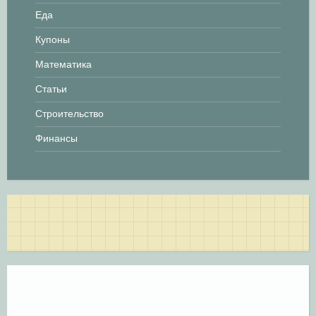
п
Еда
и
Купоны
с
Математика
я
Статьи
Строительство
м
Финансы