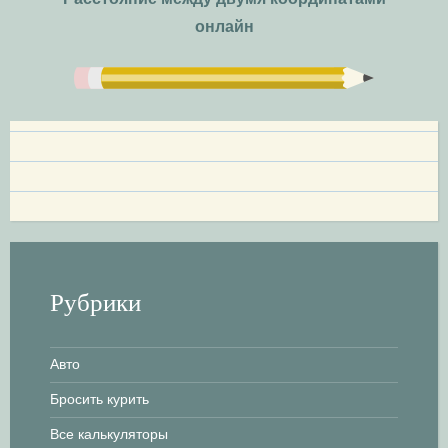
и
онлайн
г
а
ц
и
я
п
Рубрики
о
з
Авто
Бросить курить
а
Все калькуляторы