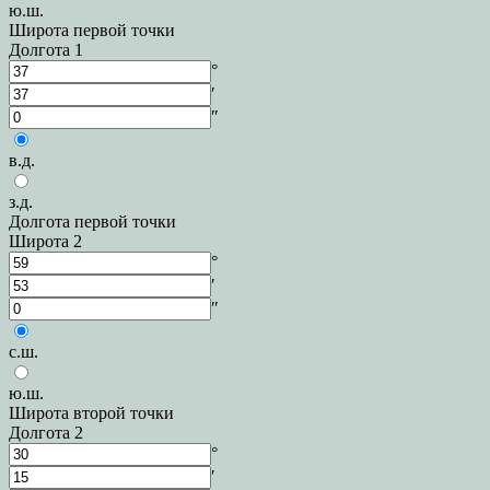
ю.ш.
Широта первой точки
Долгота 1
°
′
″
в.д.
з.д.
Долгота первой точки
Широта 2
°
′
″
с.ш.
ю.ш.
Широта второй точки
Долгота 2
°
′