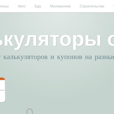
упоны
Авто
Еда
Математика
Строительство
ькуляторы 
ог калькуляторов и купонов на разн