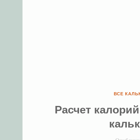
Р
ВСЕ КАЛЬ
У
Расчет калорий
Б
Р
каль
И
К