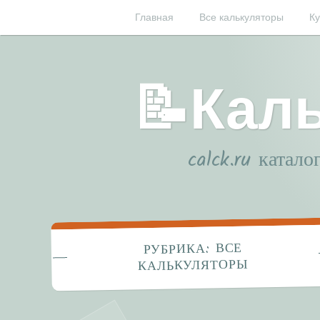
Перейти
Главная
Все калькуляторы
К
к
содержимому
📝Кал
calck.ru катал
ВСЕ
РУБРИКА:
КАЛЬКУЛЯТОРЫ