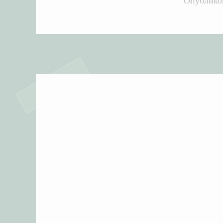
Опублик
А
: