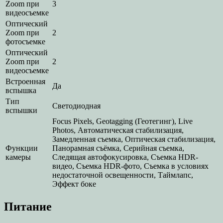
Zoom при
3
видеосъемке
Оптический
Zoom при
2
фотосъемке
Оптический
Zoom при
2
видеосъемке
Встроенная
Да
вспышка
Тип
Светодиодная
вспышки
Focus Pixels, Geotagging (Геотегинг), Live
Photos, Автоматическая стабилизация,
Замедленная съемка, Оптическая стабилизация,
Функции
Панорамная съёмка, Серийная съемка,
камеры
Следящая автофокусировка, Съемка HDR-
видео, Съемка HDR-фото, Съемка в условиях
недостаточной освещенности, Таймлапс,
Эффект боке
Питание