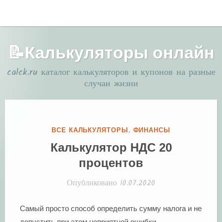
Перейти
МЕНЮ
к
содержимому
📝Калькуляторы онлайн
calck.ru каталог калькуляторов и купонов на разные
случаи жизни
Р
ВСЕ КАЛЬКУЛЯТОРЫ
,
ФИНАНСЫ
У
Калькулятор НДС 20
Б
процентов
Р
И
Опубликовано
10.07.2020
К
А
Самый просто способ определить сумму налога и не
:
допустить при этом неприятной ошибки —