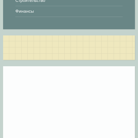
Строительство
Финансы
м