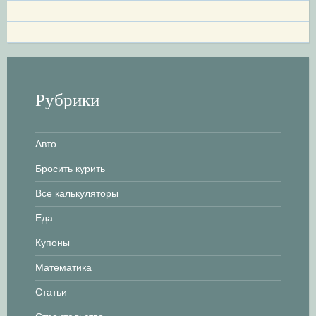
ц
и
я
Рубрики
п
о
Авто
з
Бросить курить
а
Все калькуляторы
Еда
п
Купоны
и
Математика
с
Статьи
я