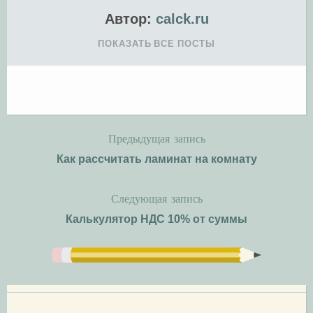
Автор:
calck.ru
ПОКАЗАТЬ ВСЕ ПОСТЫ
Предыдущая запись
Н
Как рассчитать ламинат на комнату
а
Следующая запись
в
Калькулятор НДС 10% от суммы
и
г
а